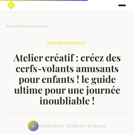
Accueil
›
Divertissement
DIVERTISSEMENT
Atelier créatif : créez des
cerfs-volants amusants
pour enfants ! le guide
ultime pour une journée
inoubliable !
Inès
16 février 2025
9 min de lecture
I