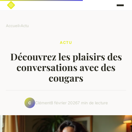
Accueil
›
Actu
ACTU
Découvrez les plaisirs des
conversations avec des
cougars
Clément
8 février 2026
7 min de lecture
C