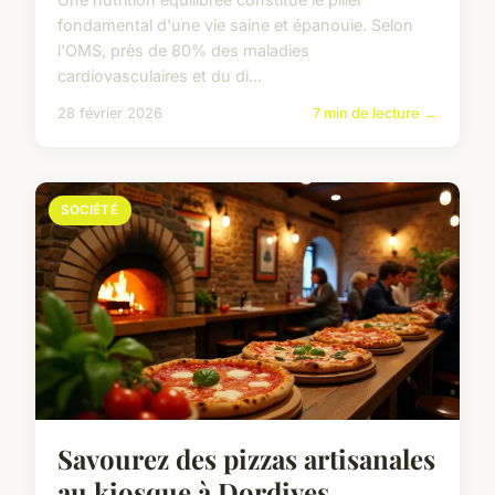
fondamental d'une vie saine et épanouie. Selon
l'OMS, près de 80% des maladies
cardiovasculaires et du di...
28 février 2026
7 min de lecture →
SOCIÉTÉ
Savourez des pizzas artisanales
au kiosque à Dordives