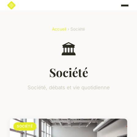
Accueil
› Société
🏛️
Société
Société, débats et vie quotidienne
SOCIÉTÉ