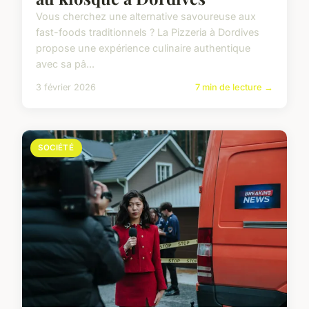
Vous cherchez une alternative savoureuse aux
fast-foods traditionnels ? La Pizzeria à Dordives
propose une expérience culinaire authentique
avec sa pâ...
3 février 2026
7 min de lecture →
SOCIÉTÉ