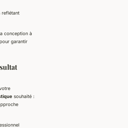
reflétant
 la conception à
pour garantir
sultat
votre
stique
souhaité :
 approche
fessionnel