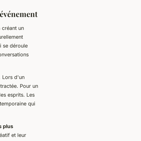
e événement
 créant un
urellement
ui se déroule
onversations
. Lors d'un
tractée. Pour un
es esprits. Les
ntemporaine qui
s plus
atif et leur