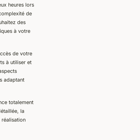
eux heures lors
 complexité de
uhaitez des
iques à votre
succès de votre
s à utiliser et
 aspects
us adaptant
nce totalement
taillée, la
 réalisation