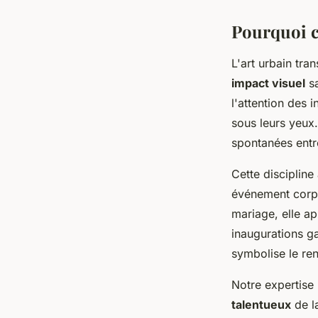
Pourquoi c
L'art urbain tr
impact visuel
sa
l'attention des 
sous leurs yeux
spontanées entre
Cette discipline
événement corpo
mariage, elle a
inaugurations g
symbolise le re
Notre expertise
talentueux
de la