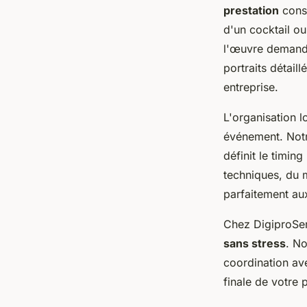
prestation
const
d'un cocktail o
l'œuvre demandé
portraits détail
entreprise.
L'organisation l
événement. Notr
définit le timin
techniques, du m
parfaitement aux
Chez DigiproSe
sans stress
. No
coordination ave
finale de votre p