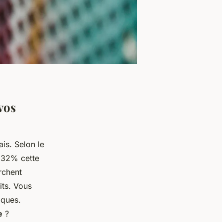
vos
is. Selon le
e 32% cette
erchent
its. Vous
iques.
e
?