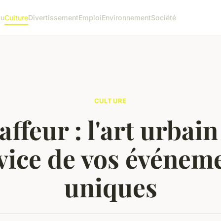
tu
Culture
Divertissement
Emploi
Environnement
Société
CULTURE
affeur : l'art urbain
vice de vos événem
uniques