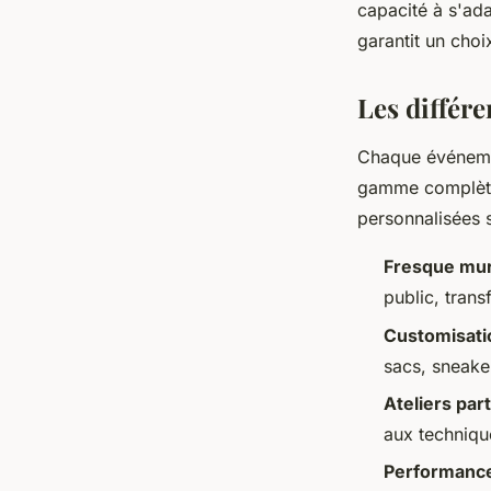
capacité à s'ad
garantit un choi
Les différe
Chaque événeme
gamme complète 
personnalisées 
Fresque mur
public, tran
Customisati
sacs, sneaker
Ateliers part
aux techniqu
Performance