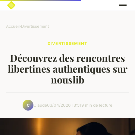
Accueil
›
Divertissement
DIVERTISSEMENT
Découvrez des rencontres
libertines authentiques sur
nouslib
Claude
03/04/2026 13:51
9 min de lecture
C